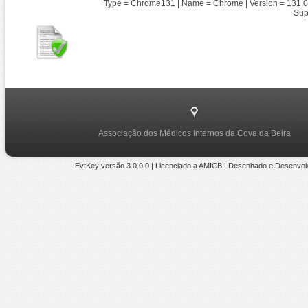
Type = Chrome131 | Name = Chrome | Version = 131.0 | 
Sup
Associação dos Médicos Internos da Cova da Beira
EvtKey versão
3.0.0.0
| Licenciado a
AMICB
|
Desenhado e Desenvol